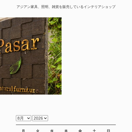
アジアン家具、照明、雑貨を販売しているインテリアショップ
月
火
水
木
金
土
日