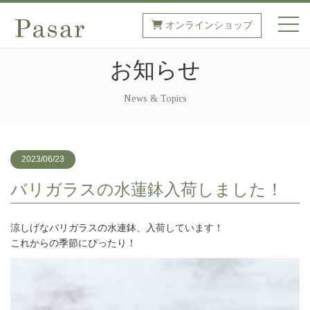
オンラインショップ
toggl
お知らせ
News & Topics
2023/06/23
バリガラスの水蓮鉢入荷しました！
涼しげなバリガラスの水連鉢、入荷しています！
これからの季節にぴったり！